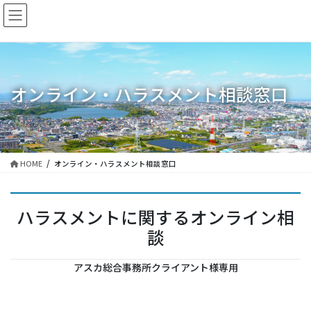
コ
ナ
ン
ビ
テ
ゲ
ン
ー
ツ
シ
に
ョ
オンライン・ハラスメント相談窓口
移
ン
動
に
移
動
HOME
オンライン・ハラスメント相談窓口
ハラスメントに関するオンライン相
談
アスカ総合事務所クライアント様専用