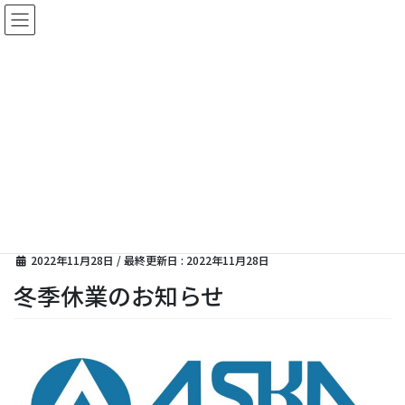
コ
ナ
ン
ビ
テ
ゲ
ン
ー
ツ
シ
に
ョ
新着情報
移
ン
動
に
移
動
HOME
新着情報
冬季休業のお知らせ
2022年11月28日
/ 最終更新日 :
2022年11月28日
冬季休業のお知らせ