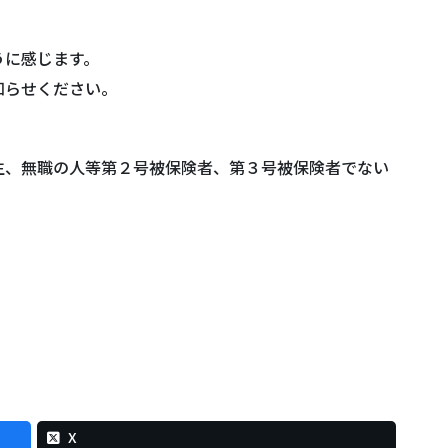
。
うに感じます。
知らせください。
生、無職の人等第２号被保険者、第３号被保険者でない
。
X