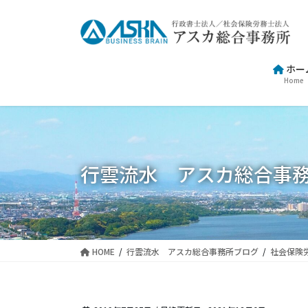
コ
ナ
ン
ビ
テ
ゲ
ン
ー
ホー
ツ
シ
Home
に
ョ
移
ン
動
に
移
動
行雲流水 アスカ総合事
HOME
行雲流水 アスカ総合事務所ブログ
社会保険