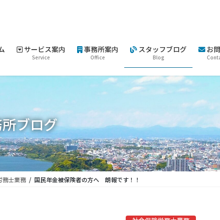
ム
サービス案内
事務所案内
スタッフブログ
お問
Service
Office
Blog
Cont
務所ブログ
労務士業務
国民年金被保険者の方へ 朗報です！！