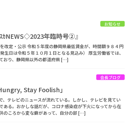
お知らせ
ｶNEWS◇2023年臨時号②』
金を改定・公示 令和５年度の静岡県最低賃金が、時間額９８４円
力発生日は令和５年１０月１日となる見込み） 厚生労働省では、
おり、静岡県以外の都道府県 […]
会長ブログ
ngry, Stay Foolish」
で、テレビのニュースが流れている。しかし、テレビを見てい
である。おかしな話だが、コロナ感染症が下火になってから在
のころから変な癖があって、自分の部 […]