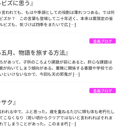
ールビズに思う』
言われても、もはや季語としての役割は薄れつつある。では何
ビズか？ この言葉も登場して二十年近く、本来は夏限定の省
ビズも、気づけば四季をまたいで広 […]
会長ブログ
薫る五月、物語を旅する方法』
ろがあって、子供のころより課題が前にあると、肝心な課題は
眼が向いてしまう傾向がある。業務に関係する書籍や学校での
といけないなかで、今回も天の邪鬼が […]
会長ブログ
ラサク』
われる中で、ふと思った。歳を重ねるたびに頭も体も老朽化し
てこなくなり（若い頃からクリアではないと言われればそれま
てしまうことがあった。このまま朽 […]