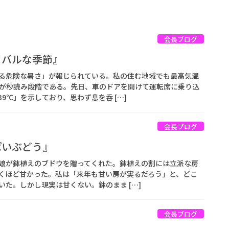
会長ブログ
バイバルな季節』
る危険な暑さ」が報じられている。私の住む地域でも最高気温
」が秒読み段階である。先日、車のドアを開けて運転席に乗り込
9℃」を示しており、思わず息を呑 […]
会長ブログ
っぱいぶどう』
娘が鉢植えのブドウを贈ってくれた。鉢植えの割には立派な房
くほど甘かった。私は「来年も甘い房が実るだろう」と、どこ
た。しかし現実は甘くない。鉢のまま […]
会長ブログ