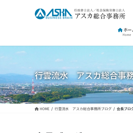
コ
ナ
ン
ビ
テ
ゲ
ン
ー
ホー
ツ
シ
Home
に
ョ
移
ン
動
に
移
動
行雲流水 アスカ総合事
HOME
行雲流水 アスカ総合事務所ブログ
会長ブロ