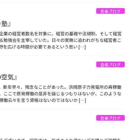
会長ブログ
カ塾』
企業の経営者数名を対象に、経営の基礎や法規制、そして経営
る勉強会を主宰していた。日々の実務に追われがちな経営者こ
を広げる時間が必要であるという思い […]
会長ブログ
の空気』
。新年早々、残念なことがあった。浜岡原子力発電所の再稼働
、ここで原発稼働の是非を論じるつもりはないが、このような
働云々を言う資格はないのではないか […]
会長ブログ