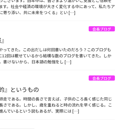
うございます。旧年中は、皆さまより温かいご支援とご信頼を
ます。社会や経済の環境が大きく変化する中にあって、私たちア
寄り添い、共に未来をつくる」とい […]
会長ブログ
羅』
やってきた。この出だしは何回書いたのだろう？このブログも
年に12回は載せているから結構な数のブログを書いてきた。しか
書けないから、日本語の勉強をし […]
会長ブログ
対的』というもの
師走である。時間の長さで言えば、子供のころ長く感じた同じ
長さである。しかし、歳を重ねると時の流れを早く感じる。こ
んでいるという説もあるが、実際には […]