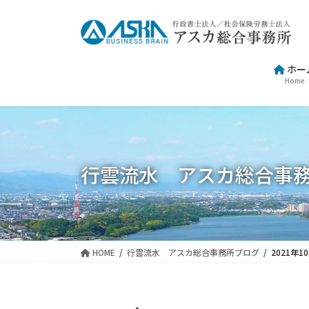
コ
ナ
ン
ビ
テ
ゲ
ン
ー
ホー
ツ
シ
Home
に
ョ
移
ン
動
に
移
動
行雲流水 アスカ総合事
HOME
行雲流水 アスカ総合事務所ブログ
2021年1