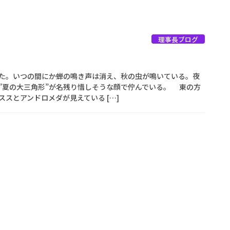
理事長ブログ
た。いつの間にか蝉の鳴き声は消え、秋の虫が鳴いている。夜
”夏の大三角形”が名残り惜しそうな顔で佇んでいる。 東の方
ススとアンドロメダが見えている […]