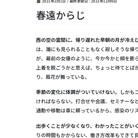
2021年2月1日
/ 最終更新日 :
2021年12月6日
春遠からじ
西の空の雲間に、帰り遅れた早朝の月が冷え
は、誰にも見られることもなく寂しそうな帰
が、幕前の女優のように、今か今かと頬を膨
上着を脱ごうかと思えば、ちょっと待てとば
り、風花が舞っている。
季節の変化に体調がついていけない。
しかも
ければならない。打合せや会議、セミナーな
通勤や移動は車に頼っているから、感染のリ
出歩くことが少なくなり、わかったことがい
りの時間もかからない、働き方改革もできて