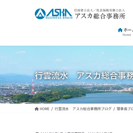
コ
ナ
ン
ビ
テ
ゲ
ン
ー
ホー
ツ
シ
Home
に
ョ
移
ン
動
に
移
動
行雲流水 アスカ総合事
HOME
行雲流水 アスカ総合事務所ブログ
理事長ブ