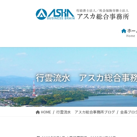
コ
ナ
ン
ビ
テ
ゲ
ン
ー
ホー
ツ
シ
Home
に
ョ
移
ン
動
に
移
動
行雲流水 アスカ総合事
HOME
行雲流水 アスカ総合事務所ブログ
会長ブロ