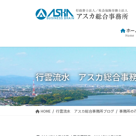
コ
ナ
ン
ビ
テ
ゲ
ン
ー
ホー
ツ
シ
Home
に
ョ
移
ン
動
に
移
動
行雲流水 アスカ総合事
HOME
行雲流水 アスカ総合事務所ブログ
事務所の