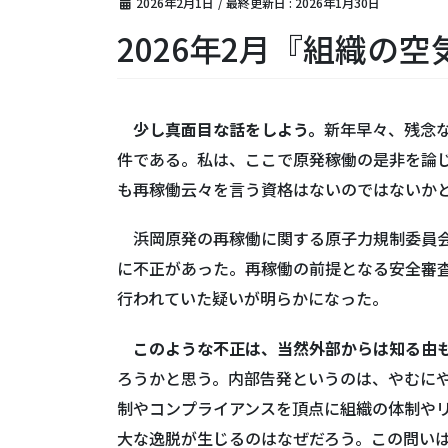
2026年2月1日
/ 最終更新日 :
2026年1月30日
2026年2月『組織の空
少し真面目な話をしよう。
新年早々、残念
件である。私は、ここで原発稼働の是非を論
も再稼働云々を言う資格はないのではないか
浜岡原発の再稼働に関する原子力規制委員会
に不正があった。再稼働の前提となる安全審
行われていた疑いが明らかになった。
このような不正は、当然外部からは知る由
ろうかと思う。内部告発というのは、やむに
制やコンプライアンスを頂点に組織の体制や
大な逸脱が生じるのはなぜだろう。この問い