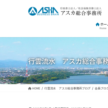
コ
ナ
ン
ビ
テ
ゲ
ン
ー
ホー
ツ
シ
Home
に
ョ
移
ン
動
に
移
動
行雲流水 アスカ総合事
HOME
行雲流水 アスカ総合事務所ブログ
会長ブロ